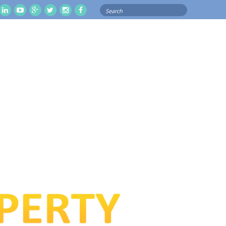
Search
il
Linkedln
Youtube
Google
Twitter
Instagram
Facebook
for: