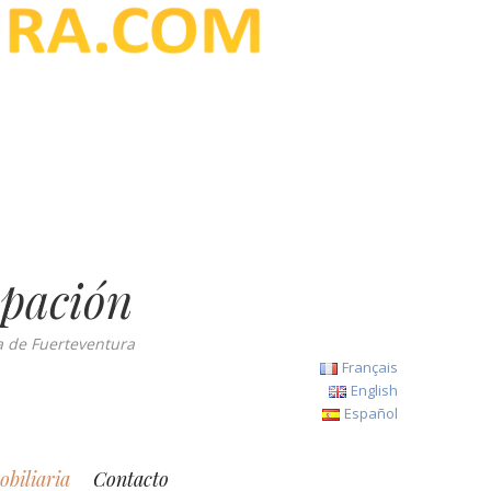
upación
la de Fuerteventura
Français
English
Español
biliaria
Contacto