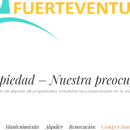
piedad – Nuestra preoc
 de alquiler de propiedades inmobiliarias y estacionales en la is
Mantenimiento
Alquiler
Renovación
Compra Inmo