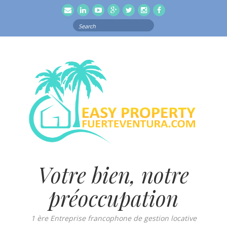
email
Linkedln
Youtube
Google
Twitter
Instagram
Facebook
Search
for:
Votre bien, notre
préoccupation
1 ère Entreprise francophone de gestion locative