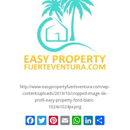
http://www.easypropertyfuerteventura.com/wp-
content/uploads/2019/10/cropped-image-de-
profil-easy-property-fond-blanc-
1024x1024px.png
F
T
Pi
E
W
Li
P
ac
w
nt
m
h
n
ar