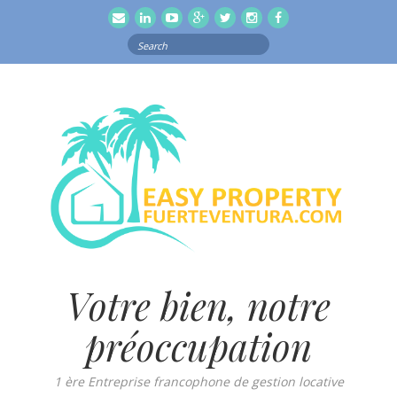
email
Linkedln
Youtube
Google
Twitter
Instagram
Facebook
Search
for:
Votre bien, notre
préoccupation
1 ère Entreprise francophone de gestion locative