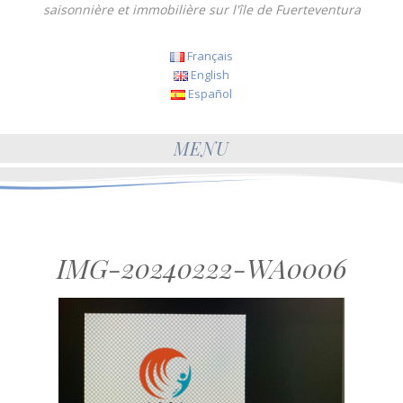
saisonnière et immobilière sur l'île de Fuerteventura
Français
English
Español
MENU
IMG-20240222-WA0006