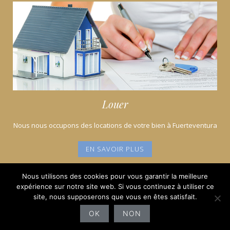
Louer
Nous nous occupons des locations de votre bien à Fuerteventura
EN SAVOIR PLUS
Nous utilisons des cookies pour vous garantir la meilleure
expérience sur notre site web. Si vous continuez à utiliser ce
email
Linkedln
Youtube
Google
Twitter
Instagram
Facebook
site, nous supposerons que vous en êtes satisfait.
email
Linkedln
Youtube
Google
Twitter
Instagram
Facebook
OK
NON
Copyright © 2026 Easy Property Fuerteventura. All rights reserved.