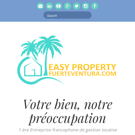
email
Linkedln
Youtube
Google
Twitter
Instagram
Facebook
Search
for:
Votre bien, notre
préoccupation
1 ère Entreprise francophone de gestion locative