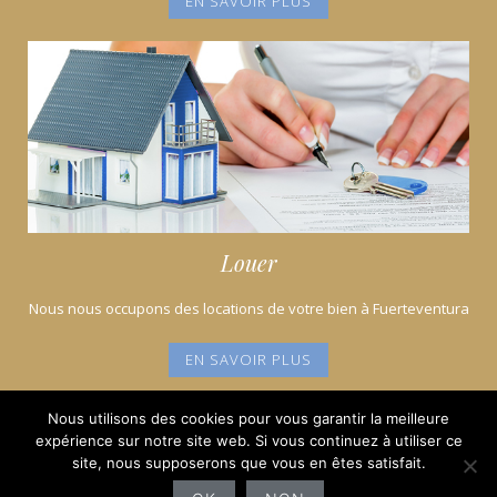
EN SAVOIR PLUS
Louer
Nous nous occupons des locations de votre bien à Fuerteventura
EN SAVOIR PLUS
Nous utilisons des cookies pour vous garantir la meilleure
expérience sur notre site web. Si vous continuez à utiliser ce
email
Linkedln
Youtube
Google
Twitter
Instagram
Facebook
site, nous supposerons que vous en êtes satisfait.
email
Linkedln
Youtube
Google
Twitter
Instagram
Facebook