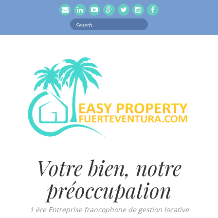
email
Linkedln
Youtube
Google
Twitter
Instagram
Facebook
Search
for:
Votre bien, notre
préoccupation
1 ère Entreprise francophone de gestion locative