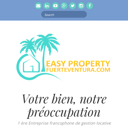
email
Linkedln
Youtube
Google
Twitter
Instagram
Facebook
Search
for:
Votre bien, notre
préoccupation
1 ère Entreprise francophone de gestion locative