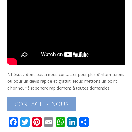
N’hésitez donc pas à nous contacter pour plus d’informations
ou pour un devis rapide et gratuit. Nous mettons un point
d’honneur à répondre rapidement à toutes demandes.
CONTACTEZ NOUS
F
T
Pi
E
W
Li
P
ac
w
nt
m
h
n
ar