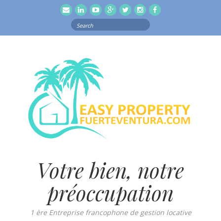
email
Linkedln
Youtube
Google
Twitter
Instagram
Facebook
Search
for:
Votre bien, notre
préoccupation
1 ère Entreprise francophone de gestion locative