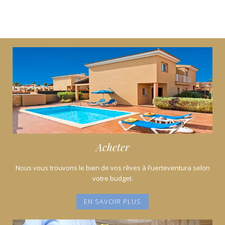
o
p
n
k
p
Acheter
Nous vous trouvons le bien de vos rêves à Fuerteventura selon
votre budget.
EN SAVOIR PLUS