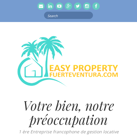
email
Linkedln
Youtube
Google
Twitter
Instagram
Facebook
Search
for:
Votre bien, notre
préoccupation
1 ère Entreprise francophone de gestion locative