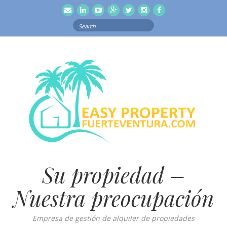
email
Linkedln
Youtube
Google
Twitter
Instagram
Facebook
Search
for:
Su propiedad –
Nuestra preocupación
Empresa de gestión de alquiler de propiedades