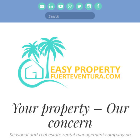
email
Linkedln
Youtube
Google
Twitter
Instagram
Facebook
Search
for:
Your property – Our
concern
Seasonal and real estate rental management company on