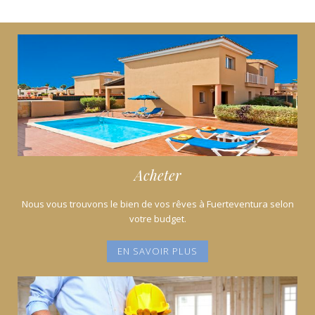
o
st
A
dI
o
p
n
k
p
Acheter
Nous vous trouvons le bien de vos rêves à Fuerteventura selon
votre budget.
EN SAVOIR PLUS